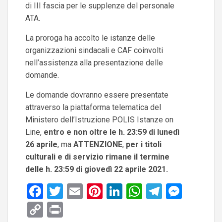
di III fascia per le supplenze del personale
ATA.
La proroga ha accolto le istanze delle
organizzazioni sindacali e CAF coinvolti
nell’assistenza alla presentazione delle
domande.
Le domande dovranno essere presentate
attraverso la piattaforma telematica del
Ministero dell’Istruzione POLIS Istanze on
Line,
entro e non oltre le h. 23:59 di lunedì
26 aprile
, ma
ATTENZIONE
,
per i titoli
culturali e di servizio rimane il termine
delle h. 23:59 di giovedì 22 aprile 2021.
Facebook
Twitter
Email
Pinterest
LinkedIn
WhatsApp
Telegra
Mess
Copy
Print