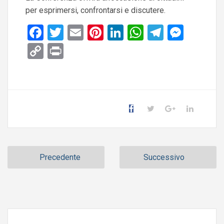
per esprimersi, confrontarsi e discutere.
Facebook
Twitter
Email
Pinterest
LinkedIn
WhatsApp
Telegra
Mess
Copy
Print
Link
Precedente
Successivo