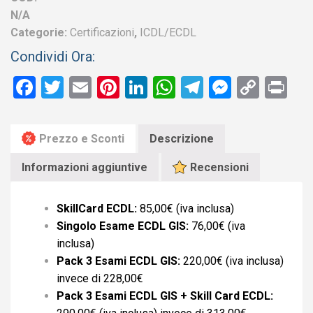
N/A
Categorie:
Certificazioni
,
ICDL/ECDL
Condividi Ora:
Facebook
Twitter
Email
Pinterest
LinkedIn
WhatsApp
Telegram
Messen
Copy
Pr
Link
Prezzo e Sconti
Descrizione
Informazioni aggiuntive
Recensioni
SkillCard ECDL:
85,00€ (iva inclusa)
Singolo Esame ECDL GIS:
76,00€ (iva
inclusa)
Pack 3 Esami ECDL GIS:
220,00€ (iva inclusa)
invece di 228,00€
Pack 3 Esami ECDL GIS + Skill Card ECDL: