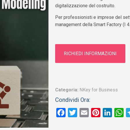
digitalizzazione del costruito.
Per professionisti e imprese del sett
management della Smart Factory (I 4.
RICHIEDI INFORMAZIONI
Categoria:
NKey for Business
Condividi Ora:
Facebook
Twitter
Email
Pinter
Link
W