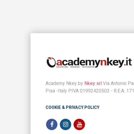
Academy Nkey by
Nkey srl
Via Antonio Pac
Pisa -Italy P.IVA 01992420503 - R.E.A. 17
COOKIE & PRIVACY POLICY