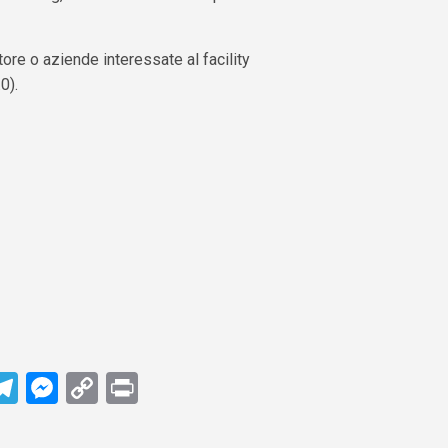
ore o aziende interessate al facility
0).
est
edIn
hatsApp
Telegram
Messenger
Copy
Print
Link