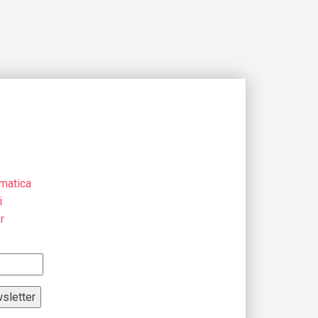
matica
i
r