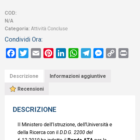
Dicembre
2019
COD:
quantità
N/A
Categoria:
Attività Concluse
Condividi Ora:
Facebook
Twitter
Email
Pinterest
LinkedIn
WhatsApp
Telegram
Messen
Copy
Pr
Link
Descrizione
Informazioni aggiuntive
Recensioni
DESCRIZIONE
Il Ministero dell’Istruzione, dell’Università e
della Ricerca con il
D.D.G. 2200 del