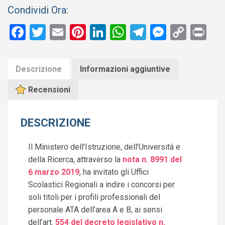
Condividi Ora:
Facebook
Twitter
Email
Pinterest
LinkedIn
WhatsApp
Telegram
Messen
Copy
Pr
Link
Descrizione
Informazioni aggiuntive
Recensioni
DESCRIZIONE
Il Ministero dell’Istruzione, dell’Università e
della Ricerca, attraverso la
nota n. 8991 del
6 marzo 2019
, ha invitato gli Uffici
Scolastici Regionali a indire i concorsi per
soli titoli per i profili professionali del
personale ATA dell’area A e B, ai sensi
dell’art.
554 del decreto legislativo n.