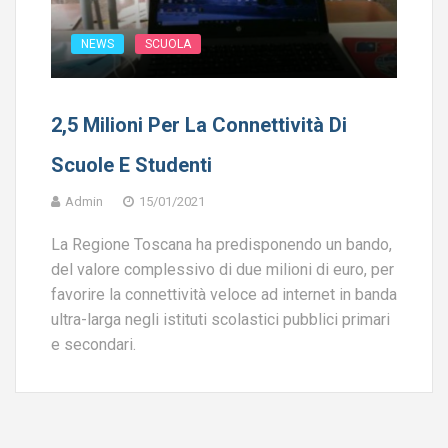
NEWS
SCUOLA
2,5 Milioni Per La Connettività Di
Scuole E Studenti
Admin
15/01/2021
La Regione Toscana ha predisponendo un bando,
del valore complessivo di due milioni di euro, per
favorire la connettività veloce ad internet in banda
ultra-larga negli istituti scolastici pubblici primari
e secondari.