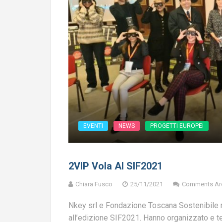
EVENTI
NEWS
PROGETTI EUROPEI
2VIP Vola Al SIF2021
Chiara Fusco
25/11/2021
Comments Ar
Nkey srl e Fondazione Toscana Sostenibile 
all’edizione SIF2021. Hanno organizzato e t