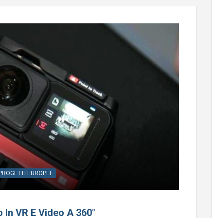
PROGETTI EUROPEI
 In VR E Video A 360°