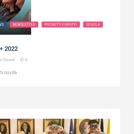
WS
NEWSLETTER
PROGETTI EUROPEI
SCUOLA
s+ 2022
e Closed
0
ti novità