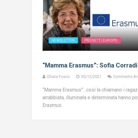
NEWSLETTER
PROGETTI EUROPEI
“Mamma Erasmus”: Sofia Corradi
Chiara Fusco
30/12/2021
Comments Ar
“Mamma Erasmus”…così la chiamano i ragazzi 
arrabbiata, illuminata e determinata hanno 
Erasmus.